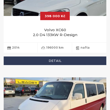
398 000 Kč
Volvo XC60
2.0 D4 133KW R-Design
2014
196000 km
nafta
DETAIL