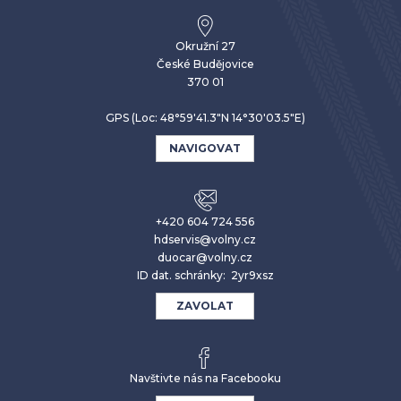
Okružní 27
České Budějovice
370 01
GPS (Loc: 48°59'41.3"N 14°30'03.5"E)
NAVIGOVAT
+420 604 724 556
hdservis@volny.cz
duocar@volny.cz
ID dat. schránky: 2yr9xsz
ZAVOLAT
Navštivte nás na Facebooku