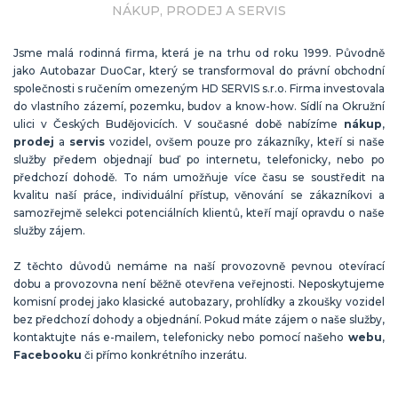
NÁKUP, PRODEJ A SERVIS
Jsme malá rodinná firma, která je na trhu od roku 1999. Původně
jako Autobazar DuoCar, který se transformoval do právní obchodní
společnosti s ručením omezeným HD SERVIS s.r.o. Firma investovala
do vlastního zázemí, pozemku, budov a know-how. Sídlí na Okružní
ulici v Českých Budějovicích. V současné době nabízíme
nákup
,
prodej
a
servis
vozidel, ovšem pouze pro zákazníky, kteří si naše
služby předem objednají buď po internetu, telefonicky, nebo po
předchozí dohodě. To nám umožňuje více času se soustředit na
kvalitu naší práce, individuální přístup, věnování se zákazníkovi a
samozřejmě selekci potenciálních klientů, kteří mají opravdu o naše
služby zájem.
Z těchto důvodů nemáme na naší provozovně pevnou otevírací
dobu a provozovna není běžně otevřena veřejnosti. Neposkytujeme
komisní prodej jako klasické autobazary, prohlídky a zkoušky vozidel
bez předchozí dohody a objednání. Pokud máte zájem o naše služby,
kontaktujte nás e-mailem, telefonicky nebo pomocí našeho
webu
,
Facebooku
či přímo konkrétního inzerátu.